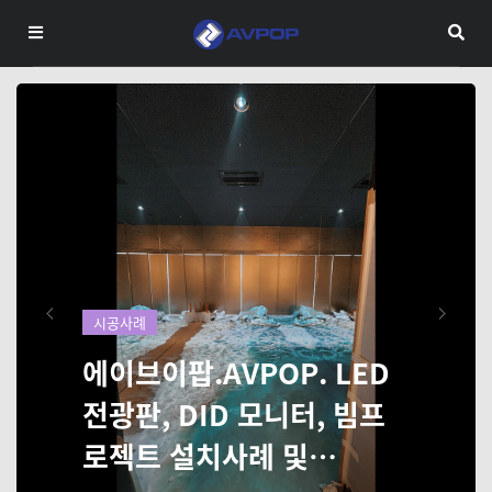
Next
시공사례
에이브이팝.AVPOP. LED
전광판, DID 모니터, 빔프
로젝트 설치사례 및…